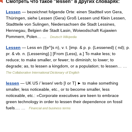
Смотреть что такое "lessen" в других словарях:
Lessen
— bezeichnet folgende Orte: einen Stadtteil von Gera,
Thüringen, siehe Lessen (Gera) Groß Lessen und Klein Lessen,
Stadtteile von Sulingen, Niedersachsen die Stadt Lessines,
Hennegau, Belgien die Stadt Łasin, Woiwodschaft Kujawien
Pommern, Polen… …
Deutsch Wikipedia
Lessen
— Less en (l[e^]s n), v. t. [imp. & p. p. {Lessened} ( nd); p.
pr. & vb. n. {Lessening}.] [From {Less}, a.] To make less; to
reduce; to make smaller, or fewer; to diminish; to lower; to
degrade; as, to lessen a kingdom, or a population; to lessen… …
The Collaborative International Dictionary of English
lessen
— UK US /ˈlesən/ verb [I or T] ► to make something
smaller, less noticeable, etc., or to become smaller, less
noticeable, etc.: »Corporate executives are keen to embrace
green technology in order to lessen their dependence on fossil
fuels.… …
Financial and business terms