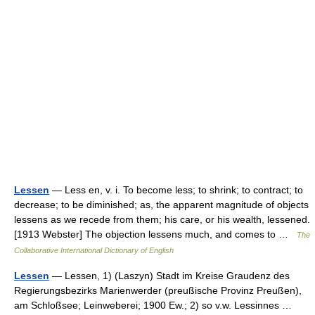
Lessen
— Less en, v. i. To become less; to shrink; to contract; to
decrease; to be diminished; as, the apparent magnitude of objects
lessens as we recede from them; his care, or his wealth, lessened.
[1913 Webster] The objection lessens much, and comes to …
The
Collaborative International Dictionary of English
Lessen
— Lessen, 1) (Laszyn) Stadt im Kreise Graudenz des
Regierungsbezirks Marienwerder (preußische Provinz Preußen),
am Schloßsee; Leinweberei; 1900 Ew.; 2) so v.w. Lessinnes …