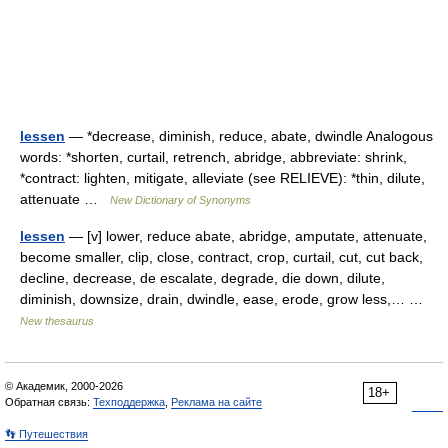
lessen
— *decrease, diminish, reduce, abate, dwindle Analogous
words: *shorten, curtail, retrench, abridge, abbreviate: shrink,
*contract: lighten, mitigate, alleviate (see RELIEVE): *thin, dilute,
attenuate …
New Dictionary of Synonyms
lessen
— [v] lower, reduce abate, abridge, amputate, attenuate,
become smaller, clip, close, contract, crop, curtail, cut, cut back,
decline, decrease, de escalate, degrade, die down, dilute,
diminish, downsize, drain, dwindle, ease, erode, grow less,… …
New thesaurus
© Академик, 2000-2026
18+
Обратная связь:
Техподдержка
,
Реклама на сайте
👣 Путешествия