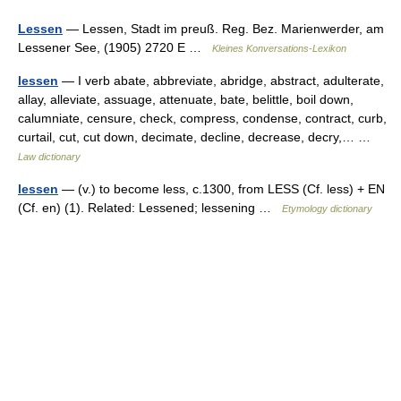
Lessen
— Lessen, Stadt im preuß. Reg. Bez. Marienwerder, am
Lessener See, (1905) 2720 E …
Kleines Konversations-Lexikon
lessen
— I verb abate, abbreviate, abridge, abstract, adulterate,
allay, alleviate, assuage, attenuate, bate, belittle, boil down,
calumniate, censure, check, compress, condense, contract, curb,
curtail, cut, cut down, decimate, decline, decrease, decry,… …
Law dictionary
lessen
— (v.) to become less, c.1300, from LESS (Cf. less) + EN
(Cf. en) (1). Related: Lessened; lessening …
Etymology dictionary