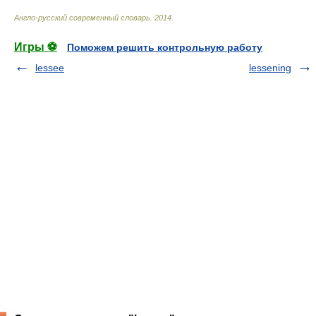
Англо-русский современный словарь
.
2014
.
Игры ⚽
Поможем решить контрольную работу
lessee
lessening